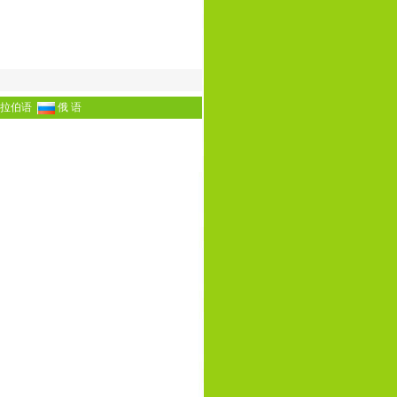
拉伯语
俄 语