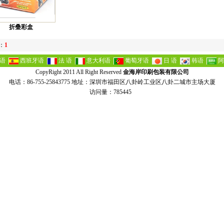
折叠彩盒
：
1
 语
西班牙语
法 语
意大利语
葡萄牙语
日 语
韩语
阿
CopyRight 2011 All Right Reserved
金海岸印刷包装有限公司
电话：86-755-25843775 地址：深圳市福田区八卦岭工业区八卦二城市主场大厦
访问量：785445