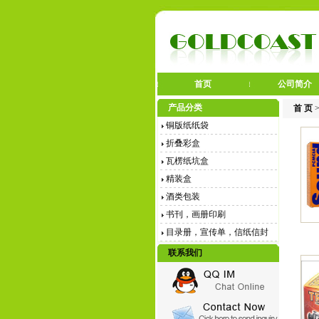
首页
公司简介
产品分类
首 页
铜版纸纸袋
折叠彩盒
瓦楞纸坑盒
精装盒
酒类包装
书刊，画册印刷
目录册，宣传单，信纸信封
联系我们