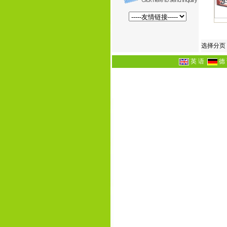
选择分页
英 语
德